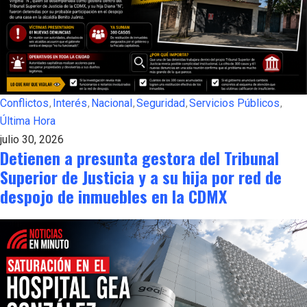
Conflictos
Interés
Nacional
Seguridad
Servicios Públicos
Última Hora
julio 30, 2026
Detienen a presunta gestora del Tribunal
Superior de Justicia y a su hija por red de
despojo de inmuebles en la CDMX