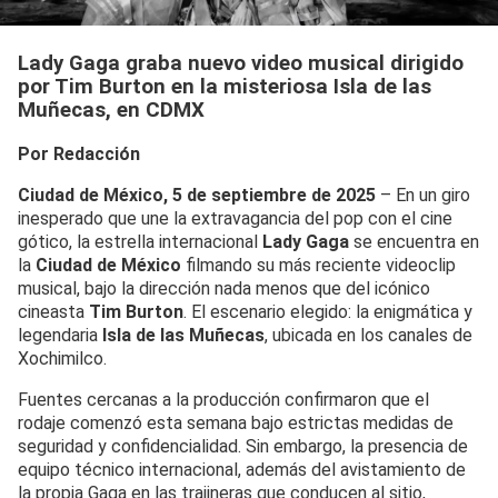
Lady Gaga graba nuevo video musical dirigido
por Tim Burton en la misteriosa Isla de las
Muñecas, en CDMX
Por Redacción
Ciudad de México, 5 de septiembre de 2025
– En un giro
inesperado que une la extravagancia del pop con el cine
gótico, la estrella internacional
Lady Gaga
se encuentra en
la
Ciudad de México
filmando su más reciente videoclip
musical, bajo la dirección nada menos que del icónico
cineasta
Tim Burton
. El escenario elegido: la enigmática y
legendaria
Isla de las Muñecas
, ubicada en los canales de
Xochimilco.
Fuentes cercanas a la producción confirmaron que el
rodaje comenzó esta semana bajo estrictas medidas de
seguridad y confidencialidad. Sin embargo, la presencia de
equipo técnico internacional, además del avistamiento de
la propia Gaga en las trajineras que conducen al sitio,