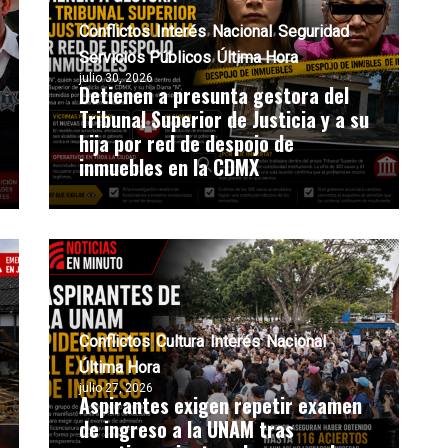
Conflictos
Interés
Nacional
Seguridad
Servicios Públicos
Última Hora
julio 30, 2026
Detienen a presunta gestora del
Tribunal Superior de Justicia y a su
hija por red de despojo de
inmuebles en la CDMX
Conflictos
Cultura
Interés
Nacional
Última Hora
julio 27, 2026
Aspirantes exigen repetir examen
de ingreso a la UNAM tras