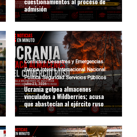
cuestionamientos al proceso de
admisión
Conflictos
Desastres y Emergencias
Europa
Interés
Internacional
Nacional
Política
Seguridad
Servicios Públicos
julio 23, 2026
Ucrania golpea almacenes
vinculados a Wildberries; acusa
que abastecían al ejército ruso