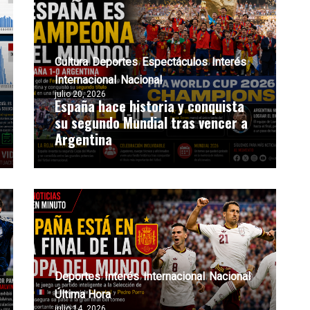
Cultura
Deportes
Espectáculos
Interés
Internacional
Nacional
julio 20, 2026
España hace historia y conquista
su segundo Mundial tras vencer a
Argentina
Deportes
Interés
Internacional
Nacional
Última Hora
julio 14, 2026