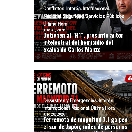
Conflictos
Interés
Internacional
Nacional
Seguridad
Servicios Públicos
Última Hora
julio 31, 2026
Detienen al “R1”, presunto autor
intelectual del homicidio del
exalcalde Carlos Manzo
Desastres y Emergencias
Interés
Internacional
Nacional
Última Hora
julio 28, 2026
Terremoto de magnitud 7.1 golpea
el sur de Japón; miles de personas