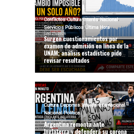
Conflictos
Cultura
Interés
Nacional
Servicios Públicos
Última Hora
julio 21, 2026
Surgen cuestionamientos por
examen de admisión en línea de la
UNAM; análisis estadístico pide
revisar resultados
Cultura
Deportes
Interés
Internacional
Nacional
Política
julio 16, 2026
Argentina remonta ante
Inglaterra y defenderá su corona