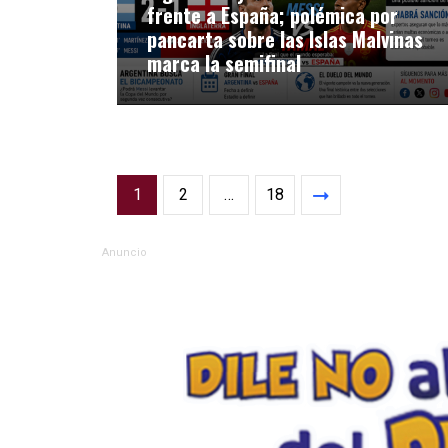
frente a España; polémica por
pancarta sobre las Islas Malvinas
marca la semifinal
1
2
…
18
Anuncio