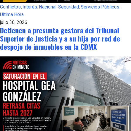
Conflictos
Interés
Nacional
Seguridad
Servicios Públicos
Última Hora
julio 30, 2026
Detienen a presunta gestora del Tribunal
Superior de Justicia y a su hija por red de
despojo de inmuebles en la CDMX