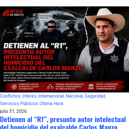
Conflictos
Interés
Internacional
Nacional
Seguridad
Servicios Públicos
Última Hora
julio 31, 2026
Detienen al “R1”, presunto autor intelectual
del homicidio del exalcalde Carlos Manzo