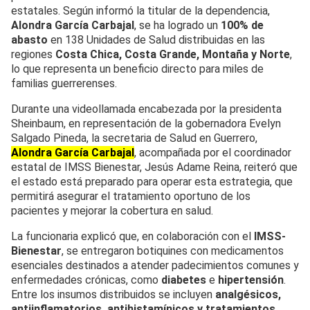
estatales. Según informó la titular de la dependencia,
Alondra García Carbajal
, se ha logrado un
100% de
abasto
en 138 Unidades de Salud distribuidas en las
regiones
Costa Chica, Costa Grande, Montaña y Norte
,
lo que representa un beneficio directo para miles de
familias guerrerenses.
Durante una videollamada encabezada por la presidenta
Sheinbaum, en representación de la gobernadora Evelyn
Salgado Pineda, la secretaria de Salud en Guerrero,
Alondra García Carbajal
, acompañada por el coordinador
estatal de IMSS Bienestar, Jesús Adame Reina, reiteró que
el estado está preparado para operar esta estrategia, que
permitirá asegurar el tratamiento oportuno de los
pacientes y mejorar la cobertura en salud.
La funcionaria explicó que, en colaboración con el
IMSS-
Bienestar
, se entregaron botiquines con medicamentos
esenciales destinados a atender padecimientos comunes y
enfermedades crónicas, como
diabetes
e
hipertensión
.
Entre los insumos distribuidos se incluyen
analgésicos,
antiinflamatorios, antihistamínicos y tratamientos