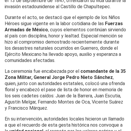
el 13 de septiembre de 1847, ofrendaron su vida durante la
invasión estadounidense al Castillo de Chapultepec.
Durante el acto, se destacó que el ejemplo de los Niños
Héroes sigue vigente en la labor cotidiana de las
Fuerzas
Armadas de México
, cuyos elementos continúan sirviendo
al país con disciplina, honor y lealtad. Especial mención se
hizo al compromiso demostrado recientemente durante
los desastres naturales ocurridos en Guerrero, donde el
Ejército Mexicano ha llevado apoyo, auxilio y esperanza a
comunidades afectadas.
La ceremonia fue encabezada por el
comandante de la 35
Zona Militar, General Jorge Pedro Nieto Sánchez
,
quien, junto con autoridades estatales, colocó una ofrenda
floral y encabezó el pase de lista de honor en memoria de
los seis cadetes caídos: Juan de la Barrera, Juan Escutia,
Agustín Melgar, Fernando Montes de Oca, Vicente Suárez
y Francisco Márquez.
En su intervención, autoridades locales hicieron un llamado
a que el recuerdo de esta gesta histórica nos convoque a