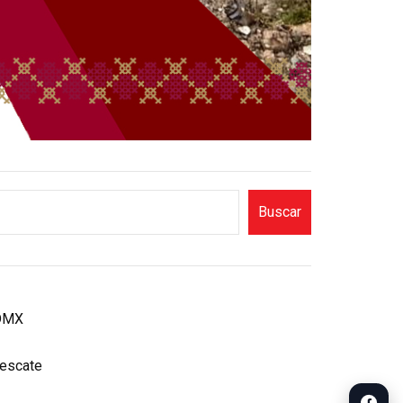
Buscar
CDMX
rescate