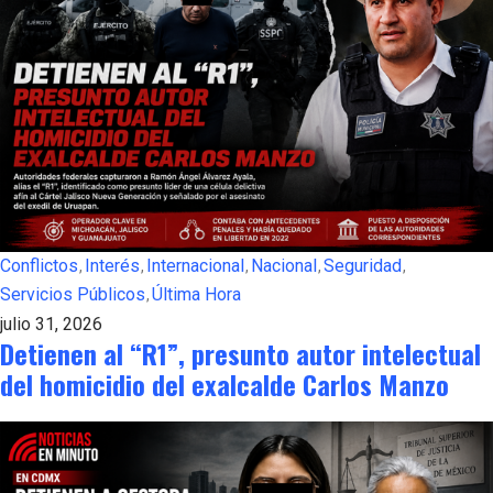
Conflictos
Interés
Internacional
Nacional
Seguridad
Servicios Públicos
Última Hora
julio 31, 2026
Detienen al “R1”, presunto autor intelectual
del homicidio del exalcalde Carlos Manzo