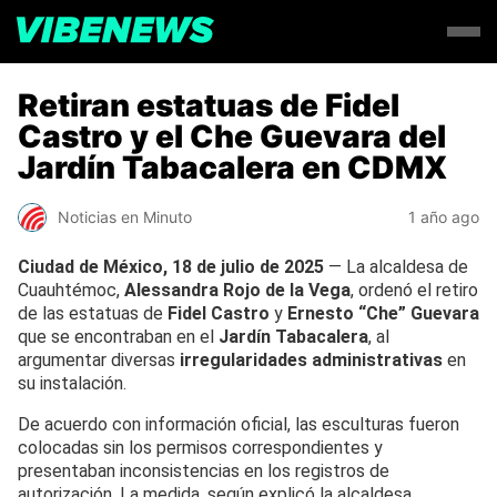
Retiran estatuas de Fidel
Castro y el Che Guevara del
Jardín Tabacalera en CDMX
Noticias en Minuto
1 año ago
Ciudad de México, 18 de julio de 2025
— La alcaldesa de
Cuauhtémoc,
Alessandra Rojo de la Vega
, ordenó el retiro
de las estatuas de
Fidel Castro
y
Ernesto “Che” Guevara
que se encontraban en el
Jardín Tabacalera
, al
argumentar diversas
irregularidades administrativas
en
su instalación.
De acuerdo con información oficial, las esculturas fueron
colocadas sin los permisos correspondientes y
presentaban inconsistencias en los registros de
autorización. La medida, según explicó la alcaldesa,