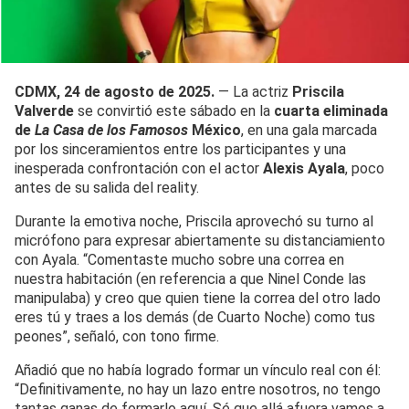
CDMX, 24 de agosto de 2025.
— La actriz
Priscila
Valverde
se convirtió este sábado en la
cuarta eliminada
de
La Casa de los Famosos
México
, en una gala marcada
por los sinceramientos entre los participantes y una
inesperada confrontación con el actor
Alexis Ayala
, poco
antes de su salida del reality.
Durante la emotiva noche, Priscila aprovechó su turno al
micrófono para expresar abiertamente su distanciamiento
con Ayala. “Comentaste mucho sobre una correa en
nuestra habitación (en referencia a que Ninel Conde las
manipulaba) y creo que quien tiene la correa del otro lado
eres tú y traes a los demás (de Cuarto Noche) como tus
peones”, señaló, con tono firme.
Añadió que no había logrado formar un vínculo real con él:
“Definitivamente, no hay un lazo entre nosotros, no tengo
tantas ganas de formarlo aquí. Sé que allá afuera vamos a