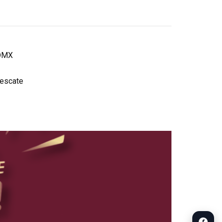
CDMX
rescate