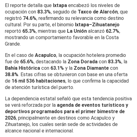
El reporte detalla que
Ixtapa
encabezó los niveles de
ocupación con
83.3%
, seguido de
Taxco de Alarcón
, que
registró
74.6%
, reafirmando su relevancia como destino
cultural. Por su parte, el binomio
Ixtapa–Zihuatanejo
reportó
65.3%
, mientras que
La Unión
alcanzó
62.7%
,
mostrando un comportamiento favorable en la Costa
Grande.
En el caso de
Acapulco
, la ocupación hotelera promedio
fue de
65.6%
, destacando la
Zona Dorada
con
83.3%
, la
Bahía Histórica
con
63.1%
y la
Zona Diamante
con
38.8%
. Estas cifras se obtuvieron con base en una oferta
de
16 mil 536 habitaciones
, lo que confirma la capacidad
de atención turística del puerto.
La dependencia estatal señaló que esta tendencia positiva
se verá reforzada por la
agenda de eventos turísticos y
deportivos programados para el primer bimestre de
2026
, principalmente en destinos como Acapulco y
Zihuatanejo, los cuales serán sede de actividades de
alcance nacional e internacional.