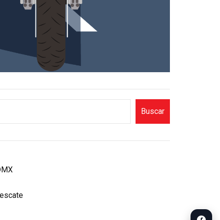
Buscar
CDMX
rescate