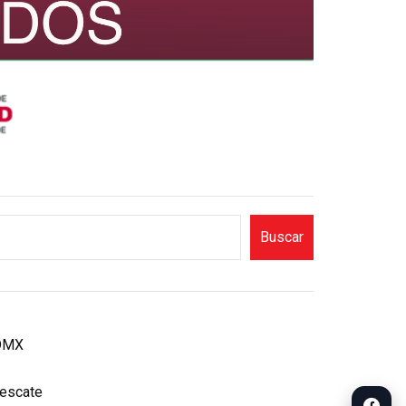
Buscar
CDMX
rescate