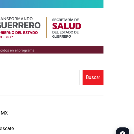
Buscar
CDMX
rescate