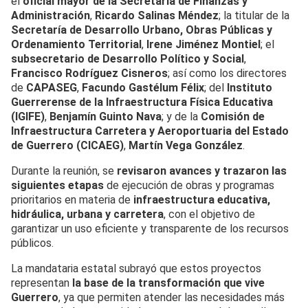
el
oficial mayor de la Secretaría de Finanzas y
Administración
,
Ricardo Salinas Méndez
; la titular de la
Secretaría de Desarrollo Urbano, Obras Públicas y
Ordenamiento Territorial
,
Irene Jiménez Montiel
; el
subsecretario de Desarrollo Político y Social
,
Francisco Rodríguez Cisneros
; así como los directores
de
CAPASEG
,
Facundo Gastélum Félix
; del
Instituto
Guerrerense de la Infraestructura Física Educativa
(IGIFE)
,
Benjamín Guinto Nava
; y de la
Comisión de
Infraestructura Carretera y Aeroportuaria del Estado
de Guerrero (CICAEG)
,
Martín Vega González
.
Durante la reunión, se
revisaron avances y trazaron las
siguientes etapas
de ejecución de obras y programas
prioritarios en materia de
infraestructura educativa,
hidráulica, urbana y carretera
, con el objetivo de
garantizar un uso eficiente y transparente de los recursos
públicos.
La mandataria estatal subrayó que estos proyectos
representan
la base de la transformación que vive
Guerrero
, ya que permiten atender las necesidades más