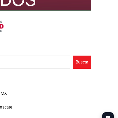
Buscar
CDMX
rescate