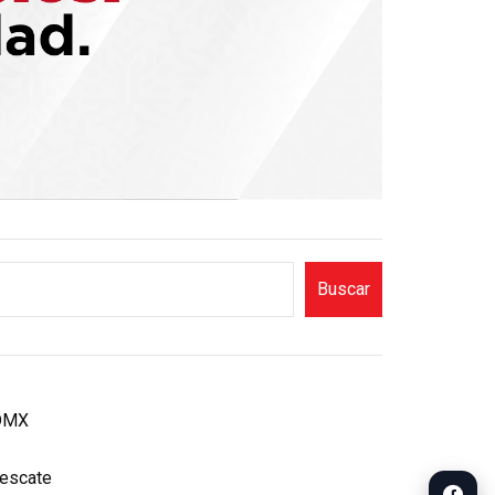
Buscar
CDMX
rescate