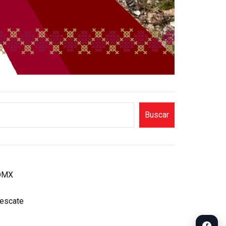
Buscar
CDMX
rescate