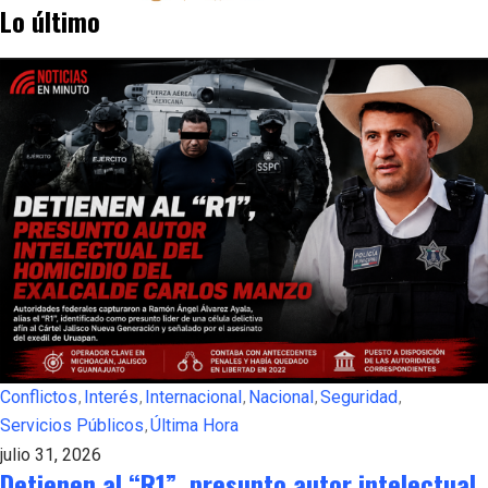
Lo último
Conflictos
Interés
Internacional
Nacional
Seguridad
Servicios Públicos
Última Hora
julio 31, 2026
Detienen al “R1”, presunto autor intelectual