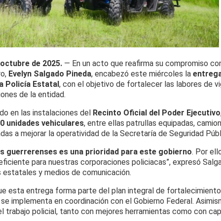
 octubre de 2025.
— En un acto que reafirma su compromiso con 
ro,
Evelyn Salgado Pineda
, encabezó este miércoles la
entrega
a Policía Estatal
, con el objetivo de fortalecer las labores de v
iones de la entidad.
ado en las instalaciones del
Recinto Oficial del Poder Ejecutivo
0 unidades vehiculares
, entre ellas patrullas equipadas, camio
das a mejorar la operatividad de la Secretaría de Seguridad Públ
los guerrerenses es una prioridad para este gobierno
. Por el
ficiente para nuestras corporaciones policiacas”, expresó Sal
s estatales y medios de comunicación.
e esta entrega forma parte del plan integral de fortalecimiento 
 se implementa en coordinación con el Gobierno Federal. Asimis
 el trabajo policial, tanto con mejores herramientas como con ca