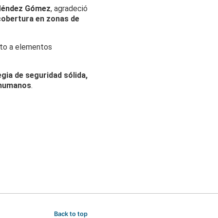
 Méndez Gómez
, agradeció
obertura en zonas de
nto a elementos
gia de seguridad sólida,
s humanos
.
Back to top